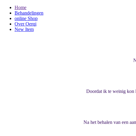
Home
Behandelingen
online Shop
Over Oerqi
New Item
N
Doordat ik te weinig kon h
Na het behalen van een aant